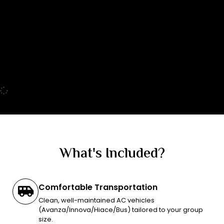
What's Included?
Comfortable Transportation
Clean, well-maintained AC vehicles
(Avanza/Innova/Hiace/Bus) tailored to your group
size.